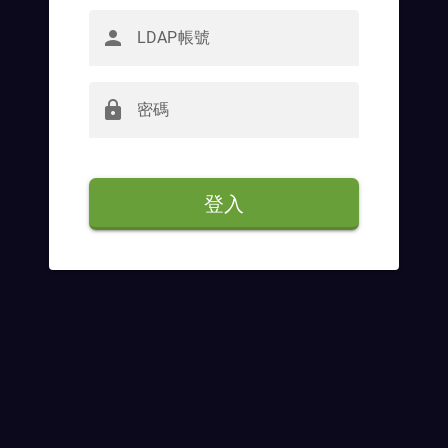
person
LDAP帳號
lock
密碼
登入